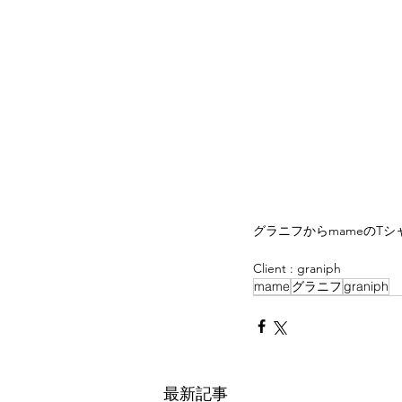
グラニフからmameのT
Client : graniph
mame
グラニフ
graniph
最新記事