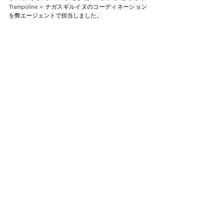
Trampoline × ナガスギルイヌのコーディネーション
を弊エージェントで担当しました。
Client : graniph
すべて表示
最新記事