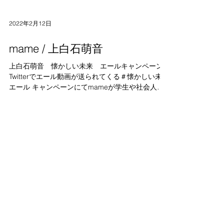
2022年2月12日
mame / 上白石萌音
上白石萌音 懐かしい未来 エールキャンペーン
Twitterでエール動画が送られてくる＃懐かしい未来
エール キャンペーンにてmameが学生や社会人を
応援するイラストレーション4点を描き下ろしまし
た。 ユニバーサルミュージックジャパンのツイー
トの「Tweet＃私が頑張っている...