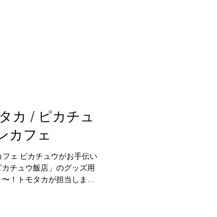
カ / ピカチュ
ンカフェ
カフェ ピカチュウがお手伝い
ピカチュウ飯店」のグッズ用
ミ〜！トモタカが担当しまし
らわれた食器類の他にも、チ
ャツや巾着バッグ、がま口ポ