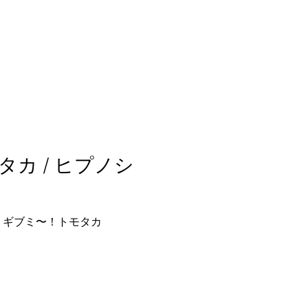
カ / ヒプノシ
 ギブミ〜！トモタカ